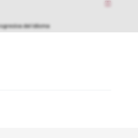


rogresiva del idioma
Sig.