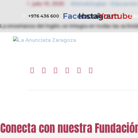
julio 10, 2025
Metodologías – Educación 
Facebook
Instagram
Youtube
+976 436 600
Ed
La enseñanza del inglés se integra en todas las activid
Conócenos
Así educ
Ant.
Conecta con nuestra Fundació