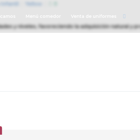
Infantil
Yellow
0
ucamos
Menú comedor
Venta de uniformes
ades y niveles, favoreciendo la adquisición natural y p
amos
Vida escolar
Admisiones
Contáctanos
n