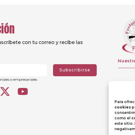
ción
críbete con tu correo y recibe las
Nuestr
Subscribirse
onales o empresariales
Para ofrec
cookies
pa
consentimi
como el
c
este sitio
negativame