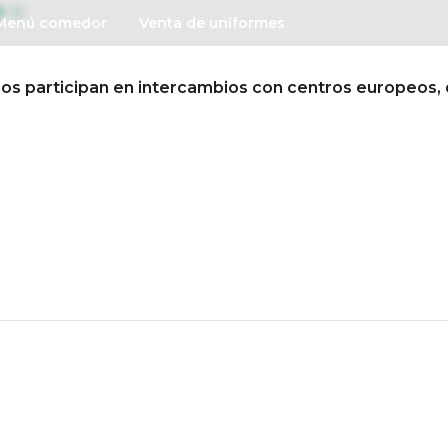
0
Menú comedor
Venta de uniformes
participan en intercambios con centros europeos, di
Conócenos
Así educamo