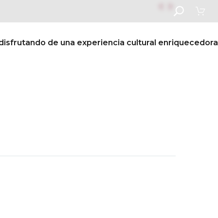


sfrutando de una experiencia cultural enriquecedora
s
Vida escolar
Admisiones
Contáctanos
Sig.