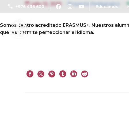
julio 12, 2025
Proyecto Pedagogico
+976 436 600
Educamos
Somos centro acreditado ERASMUS+. Nuestros alumnos 
que les permite perfeccionar el idioma.
Ant.