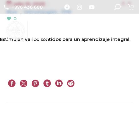


julio 10, 2025
+976 436 600
Blue
Metodologías - FPB
0
Estimulan varios sentidos para un aprendizaje integral.
Sig.