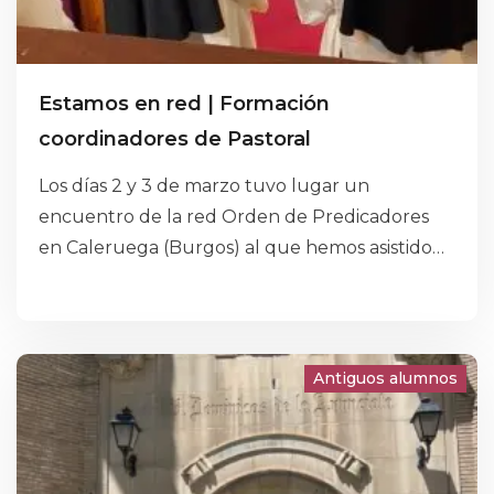
Estamos en red | Formación
coordinadores de Pastoral
Los días 2 y 3 de marzo tuvo lugar un
encuentro de la red Orden de Predicadores
en Caleruega (Burgos) al que hemos asistido
los responsables del área de Pastoral de cada
uno de los centros pertenecientes a la orden
dominicana. Hemos tenido la suerte de poder
contar con la presencia de Félix Hernández y
Antiguos alumnos
Marcel Pallejà para seguir profundizando en el
carisma que nos define y al que estamos
llamados a predicar.