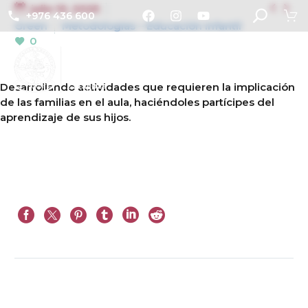


julio 10, 2025
+976 436 600
Green
Metodologías – Educación Infantil
0
Desarrollando actividades que requieren la implicación
de las familias en el aula, haciéndoles partícipes del
aprendizaje de sus hijos.
Ant.
Sig.