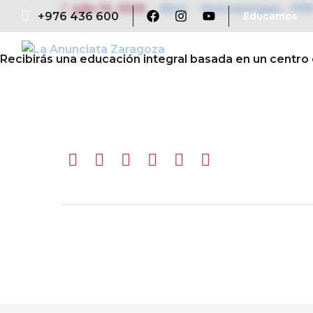
julio 10, 2025
Blue
Metodologías - FP
+976 436 600
Educamos
Recibirás una educación integral basada en un centro 
Ant.