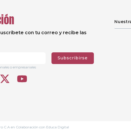
ción
Nuestr
uscríbete con tu correo y recibe las
Subscribirse
onales o empresariales
ro C.A
en Colaboración con
Educa Digital
Aviso legal
Política de Priv