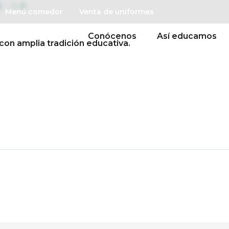
B
0
Menú comedor
Venta de uniformes
Conócenos
Así educamos
con amplia tradición educativa.